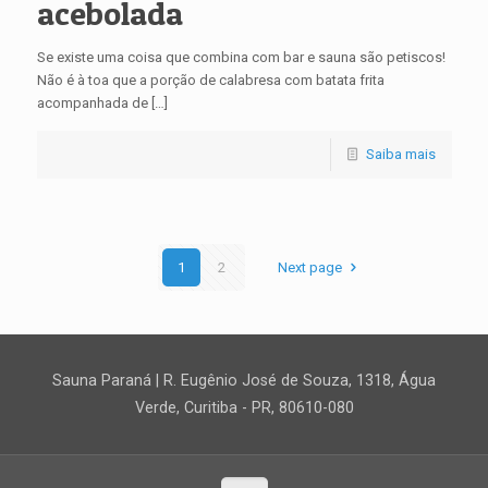
acebolada
Se existe uma coisa que combina com bar e sauna são petiscos!
Não é à toa que a porção de calabresa com batata frita
acompanhada de […]
Saiba mais
1
2
Next page
Sauna Paraná | R. Eugênio José de Souza, 1318, Água
Verde, Curitiba - PR, 80610-080